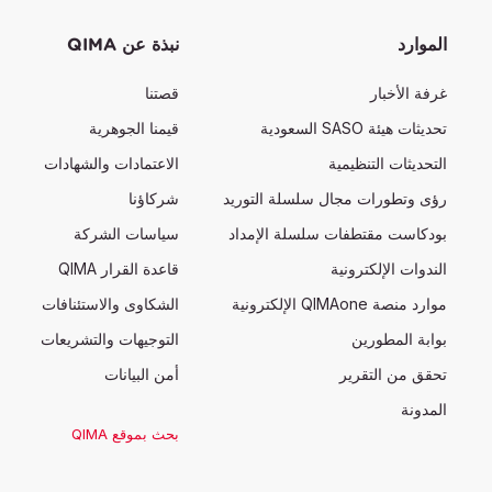
الموارد
نبذة عن QIMA
غرفة الأخبار
قصتنا
تحديثات هيئة SASO السعودية
قيمنا الجوهرية
التحديثات التنظيمية
الاعتمادات والشهادات
رؤى وتطورات مجال سلسلة التوريد
شركاؤنا
بودكاست مقتطفات سلسلة الإمداد
سياسات الشركة
الندوات الإلكترونية
قاعدة القرار QIMA
موارد منصة QIMAone الإلكترونية
الشكاوى والاستئنافات
بوابة المطورين
التوجيهات والتشريعات
تحقق من التقرير
أمن البيانات
المدونة
بحث بموقع QIMA