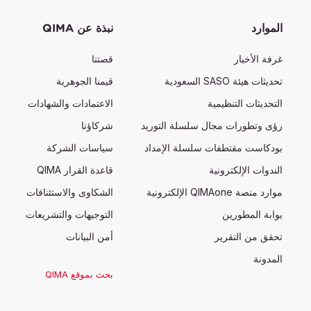
الموارد
نبذة عن QIMA
غرفة الأخبار
قصتنا
تحديثات هيئة SASO السعودية
قيمنا الجوهرية
التحديثات التنظيمية
الاعتمادات والشهادات
رؤى وتطورات مجال سلسلة التوريد
شركاؤنا
بودكاست مقتطفات سلسلة الإمداد
سياسات الشركة
الندوات الإلكترونية
قاعدة القرار QIMA
موارد منصة QIMAone الإلكترونية
الشكاوى والاستئنافات
بوابة المطورين
التوجيهات والتشريعات
تحقق من التقرير
أمن البيانات
المدونة
بحث بموقع QIMA