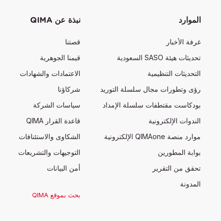
الموارد
نبذة عن QIMA
غرفة الأخبار
قصتنا
تحديثات هيئة SASO السعودية
قيمنا الجوهرية
التحديثات التنظيمية
الاعتمادات والشهادات
رؤى وتطورات مجال سلسلة التوريد
شركاؤنا
بودكاست مقتطفات سلسلة الإمداد
سياسات الشركة
الندوات الإلكترونية
قاعدة القرار QIMA
موارد منصة QIMAone الإلكترونية
الشكاوى والاستئنافات
بوابة المطورين
التوجيهات والتشريعات
تحقق من التقرير
أمن البيانات
المدونة
بحث بموقع QIMA