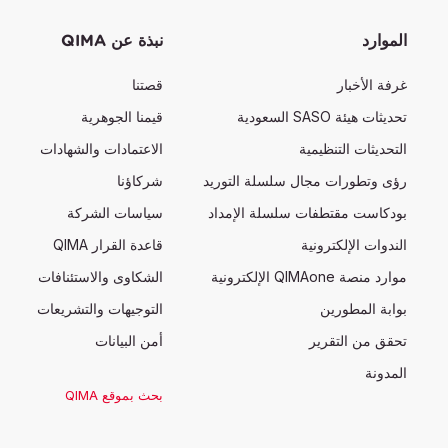
الموارد
نبذة عن QIMA
غرفة الأخبار
قصتنا
تحديثات هيئة SASO السعودية
قيمنا الجوهرية
التحديثات التنظيمية
الاعتمادات والشهادات
رؤى وتطورات مجال سلسلة التوريد
شركاؤنا
بودكاست مقتطفات سلسلة الإمداد
سياسات الشركة
الندوات الإلكترونية
قاعدة القرار QIMA
موارد منصة QIMAone الإلكترونية
الشكاوى والاستئنافات
بوابة المطورين
التوجيهات والتشريعات
تحقق من التقرير
أمن البيانات
المدونة
بحث بموقع QIMA