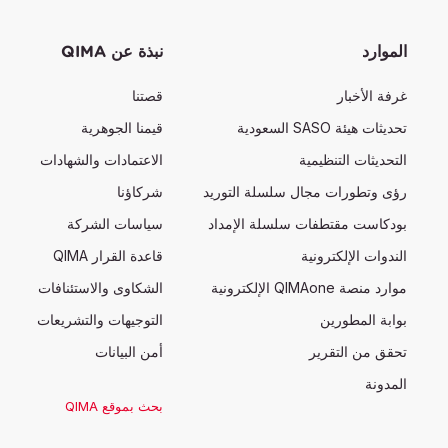
الموارد
نبذة عن QIMA
غرفة الأخبار
قصتنا
تحديثات هيئة SASO السعودية
قيمنا الجوهرية
التحديثات التنظيمية
الاعتمادات والشهادات
رؤى وتطورات مجال سلسلة التوريد
شركاؤنا
بودكاست مقتطفات سلسلة الإمداد
سياسات الشركة
الندوات الإلكترونية
قاعدة القرار QIMA
موارد منصة QIMAone الإلكترونية
الشكاوى والاستئنافات
بوابة المطورين
التوجيهات والتشريعات
تحقق من التقرير
أمن البيانات
المدونة
بحث بموقع QIMA