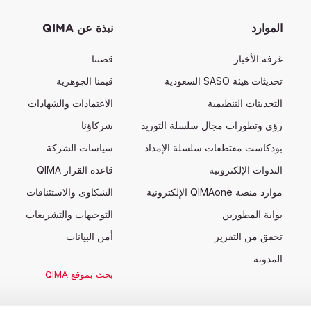
الموارد
نبذة عن QIMA
غرفة الأخبار
قصتنا
تحديثات هيئة SASO السعودية
قيمنا الجوهرية
التحديثات التنظيمية
الاعتمادات والشهادات
رؤى وتطورات مجال سلسلة التوريد
شركاؤنا
بودكاست مقتطفات سلسلة الإمداد
سياسات الشركة
الندوات الإلكترونية
قاعدة القرار QIMA
موارد منصة QIMAone الإلكترونية
الشكاوى والاستئنافات
بوابة المطورين
التوجيهات والتشريعات
تحقق من التقرير
أمن البيانات
المدونة
بحث بموقع QIMA