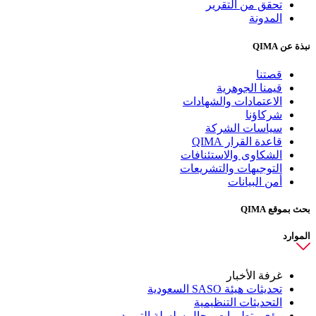
تحقق من التقرير
المدونة
نبذة عن QIMA
قصتنا
قيمنا الجوهرية
الاعتمادات والشهادات
شركاؤنا
سياسات الشركة
قاعدة القرار QIMA
الشكاوى والاستئنافات
التوجيهات والتشريعات
أمن البيانات
بحث بموقع QIMA
الموارد
غرفة الأخبار
تحديثات هيئة SASO السعودية
التحديثات التنظيمية
رؤى وتطورات مجال سلسلة التوريد