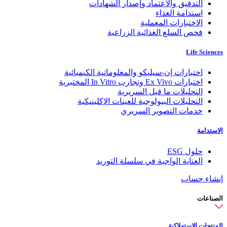
التدقيق والاعتماد وإصدار الشهادات
استدامة الغذاء
الاختبارات المعملية
فحص السلع الغذائية الزراعية
Life Sciences
اختبارات إن-سيليكو والمعلوماتية الكيميائية
اختبارات Ex Vivo وتجارب In Vitro المختبرية
التحليلات ما قبل السريرية
التحليلات البيولوجية للعينات الإكلينيكية
خدمات التصوير السريري
الاستدامة
حلول ESG
العناية الواجبة في سلسلة التوريد
إنشاء حساب
الصناعات
المنتجات الاستهلاكية